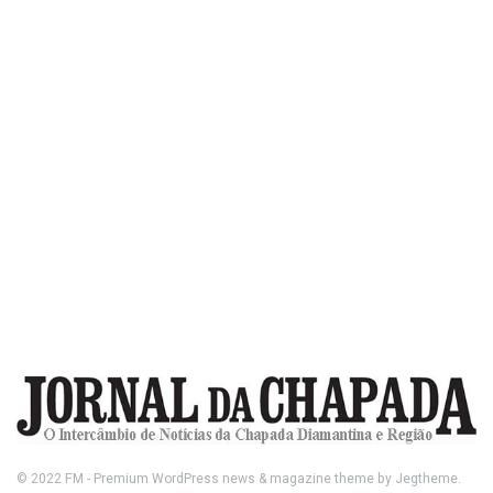
© 2022
FM
- Premium WordPress news & magazine theme by
Jegtheme
.