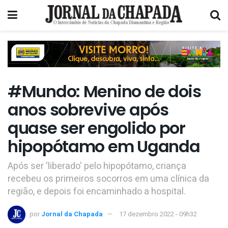
#Mundo: Menino de dois
anos sobrevive após
quase ser engolido por
hipopótamo em Uganda
Após ser ‘liberado' pelo hipopótamo, criança
recebeu os primeiros socorros em uma clínica da
região, e depois foi encaminhado a hospital.
por
Jornal da Chapada
17 dezembro 2022 - 09h32