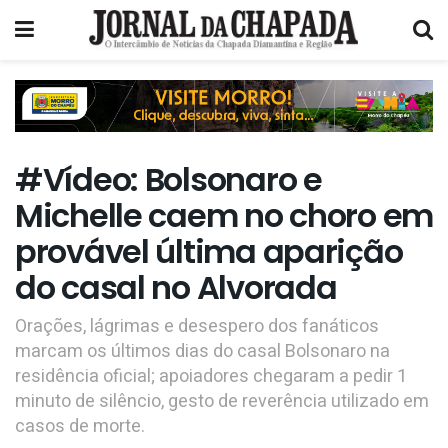
#Vídeo: Bolsonaro e
Michelle caem no choro em
provável última aparição
do casal no Alvorada
Orações, lágrimas e desespero dos fanáticos
marcam os últimos dias do casal Bolsonaro na
residência oficial; apoiadores chegaram a pedir 1
minuto de silêncio, gesto de reverência utilizado em
casos de morte.