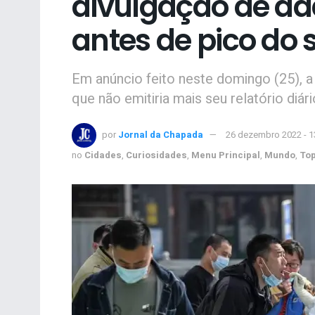
divulgação de dad
antes de pico do 
Em anúncio feito neste domingo (25), 
que não emitiria mais seu relatório diá
por
Jornal da Chapada
26 dezembro 2022 - 
no
Cidades
,
Curiosidades
,
Menu Principal
,
Mundo
,
To