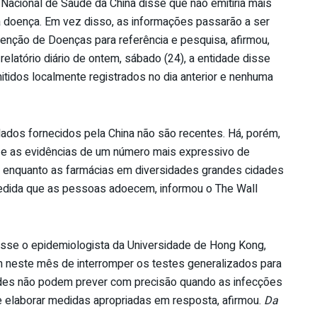
Nacional de Saúde da China disse que não emitiria mais
la doença. Em vez disso, as informações passarão a ser
enção de Doenças para referência e pesquisa, afirmou,
elatório diário de ontem, sábado (24), a entidade disse
tidos localmente registrados no dia anterior e nenhuma
dados fornecidos pela China não são recentes. Há, porém,
 e as evidências de um número mais expressivo de
s, enquanto as farmácias em diversidades grandes cidades
medida que as pessoas adoecem, informou o The Wall
 disse o epidemiologista da Universidade de Hong Kong,
m neste mês de interromper os testes generalizados para
idades não podem prever com precisão quando as infecções
 de elaborar medidas apropriadas em resposta, afirmou.
Da