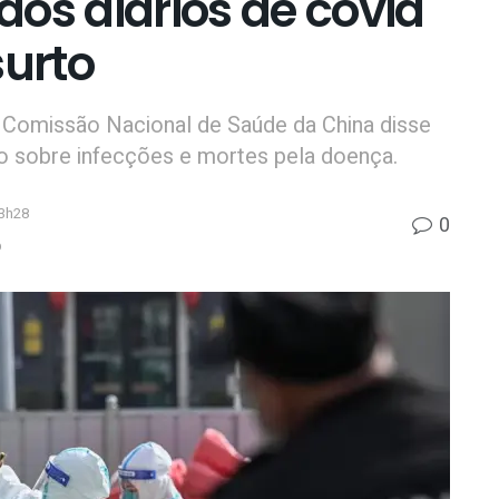
os diários de covid
surto
a Comissão Nacional de Saúde da China disse
rio sobre infecções e mortes pela doença.
13h28
0
p