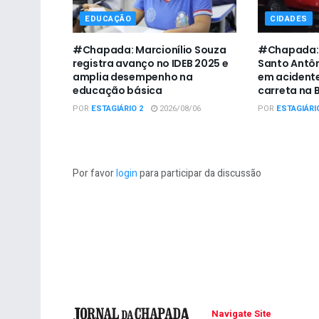
EDUCAÇÃO
CIDADES
#Chapada: Marcionílio Souza
#Chapada: 
registra avanço no IDEB 2025 e
Santo Antô
amplia desempenho na
em acidente
educação básica
carreta na 
POR
ESTAGIÁRIO 2
2026/08/06
POR
ESTAGIÁRI
Por favor
login
para participar da discussão
Navigate Site