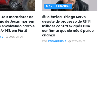
MENU PRINCIPAL
Dois moradores de
#Polêmica: Thiago Servo
nio de Jesus morrem
desiste de processo de R$ 14
 envolvendo carro e
milhões contra ex após DNA
BA-148, em Piatã
confirmar que ele não é pai de
criança
O 2
2026/08/06
POR
ESTAGIÁRIO 2
2026/08/06