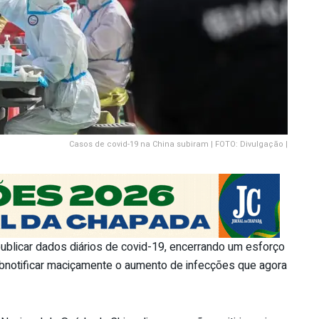
Casos de covid-19 na China subiram | FOTO: Divulgação |
publicar dados diários de covid-19, encerrando um esforço
subnotificar maciçamente o aumento de infecções que agora