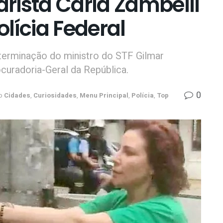
rista Carla Zambelli
lícia Federal
terminação do ministro do STF Gilmar
uradoria-Geral da República.
0
o
Cidades
,
Curiosidades
,
Menu Principal
,
Polícia
,
Top