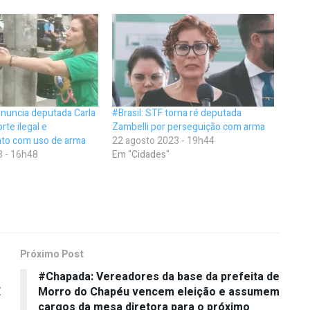
enuncia deputada Carla
#Brasil: STF torna ré deputada
rte ilegal e
Zambelli por perseguição com arma
to com uso de arma
22 agosto 2023 - 19h44
3 - 16h48
Em "Cidades"
Próximo Post
#Chapada: Vereadores da base da prefeita de
E
Morro do Chapéu vencem eleição e assumem
cargos da mesa diretora para o próximo