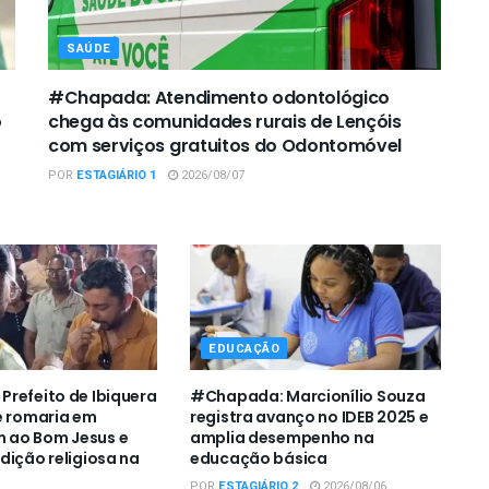
SAÚDE
#Chapada: Atendimento odontológico
o
chega às comunidades rurais de Lençóis
com serviços gratuitos do Odontomóvel
POR
ESTAGIÁRIO 1
2026/08/07
EDUCAÇÃO
refeito de Ibiquera
#Chapada: Marcionílio Souza
e romaria em
registra avanço no IDEB 2025 e
ao Bom Jesus e
amplia desempenho na
dição religiosa na
educação básica
POR
ESTAGIÁRIO 2
2026/08/06