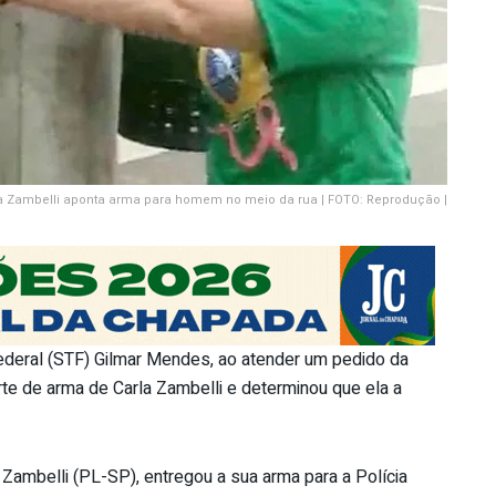
a Zambelli aponta arma para homem no meio da rua | FOTO: Reprodução |
 Federal (STF) Gilmar Mendes, ao atender um pedido da
te de arma de Carla Zambelli e determinou que ela a
 Zambelli (PL-SP), entregou a sua arma para a Polícia