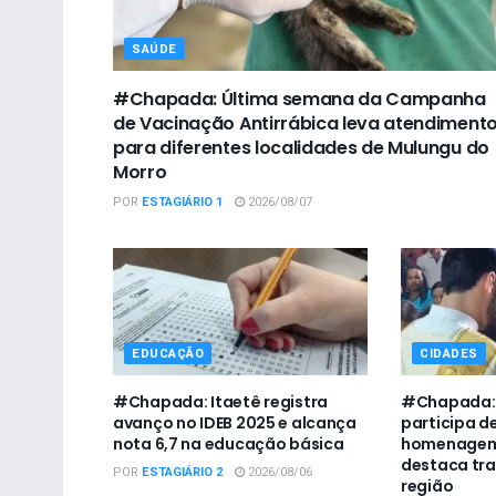
SAÚDE
#Chapada: Última semana da Campanha
de Vacinação Antirrábica leva atendiment
para diferentes localidades de Mulungu do
Morro
POR
ESTAGIÁRIO 1
2026/08/07
EDUCAÇÃO
CIDADES
#Chapada: Itaetê registra
#Chapada: P
avanço no IDEB 2025 e alcança
participa d
nota 6,7 na educação básica
homenagem 
destaca tra
POR
ESTAGIÁRIO 2
2026/08/06
região