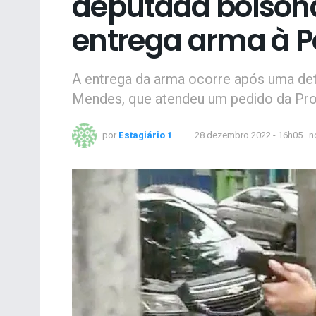
deputada bolsona
entrega arma à Po
A entrega da arma ocorre após uma de
Mendes, que atendeu um pedido da Proc
por
Estagiário 1
28 dezembro 2022 - 16h05
n