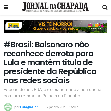
#Brasil: Bolsonaro não
reconhece derrota para
Lula e mantém título de
presidente da República
nas redes sociais
Escondido nos EUA, o ex-mandatário ainda sonha
com um retorno ao Palácio do Planalto.
por
Estagiário 1
2 janeiro 2023 - 15h37