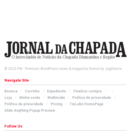
© 2022
FM
- Premium WordPress news & magazine theme by
Jegtheme
.
Navigate Site
Boneca
Carrinho
Expediente
Finalizar compra
Loja
Minha conta
Multimídia
Política de privacidade
Política de privacidade
Pricing
TieLabs HomePage
Slide Anything Popup Preview
Follow Us