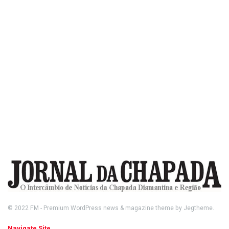
© 2022
FM
- Premium WordPress news & magazine theme by
Jegtheme
.
Navigate Site