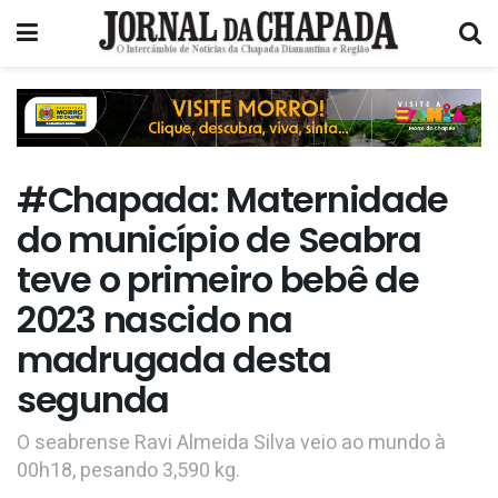
#Chapada: Maternidade
do município de Seabra
teve o primeiro bebê de
2023 nascido na
madrugada desta
segunda
O seabrense Ravi Almeida Silva veio ao mundo à
00h18, pesando 3,590 kg.