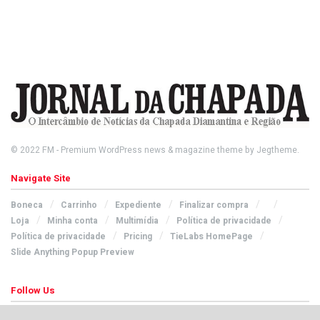
© 2022
FM
- Premium WordPress news & magazine theme by
Jegtheme
.
Navigate Site
Boneca
Carrinho
Expediente
Finalizar compra
Loja
Minha conta
Multimídia
Política de privacidade
Política de privacidade
Pricing
TieLabs HomePage
Slide Anything Popup Preview
Follow Us