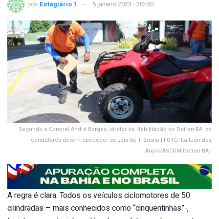
por
Estagiário 1
5 janeiro 2023 - 20h50
Segundo o Coronel André Borges, diretor de Habilitação do Detran-BA, os
condutores devem obedecer às Leis de Trânsito | FOTO: Itailuan dos
Anjos/ASCOM Detran-BA |
A regra é clara. Todos os veículos ciclomotores de 50
cilindradas – mais conhecidos como “cinquentinhas”-,