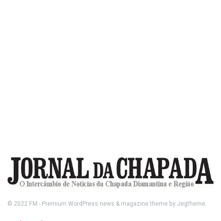
© 2022
FM
- Premium WordPress news & magazine theme by
Jegtheme
.