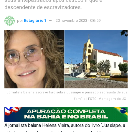
seus antepassados após descobrir que é
descendente de escravizadores.
por
Estagiário 1
20 novembro 2023 - 08h59
Jornalista baiana escreve livro sobre Jussiape e passado escravista de sua
família | FOTO: Montagem do JC |
A jornalista baiana Helena Vieira, autora do livro ‘Jussiape, a