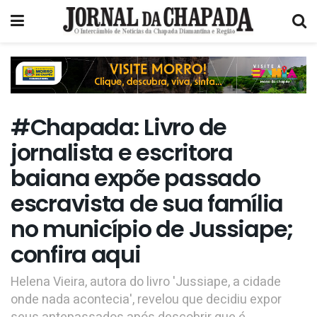
#Chapada: Livro de
jornalista e escritora
baiana expõe passado
escravista de sua família
no município de Jussiape;
confira aqui
Helena Vieira, autora do livro 'Jussiape, a cidade
onde nada acontecia', revelou que decidiu expor