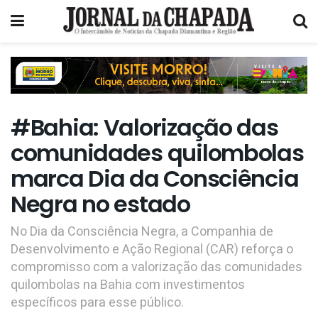
#Bahia: Valorização das
comunidades quilombolas
marca Dia da Consciência
Negra no estado
No Dia da Consciência Negra, a Companhia de
Desenvolvimento e Ação Regional (CAR) reforça o
compromisso com a valorização das comunidades
quilombolas na Bahia com investimentos
específicos para esse público.