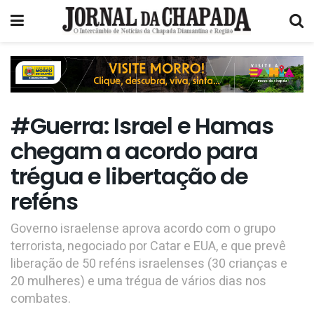
#Guerra: Israel e Hamas
chegam a acordo para
trégua e libertação de
reféns
Governo israelense aprova acordo com o grupo
terrorista, negociado por Catar e EUA, e que prevê
liberação de 50 reféns israelenses (30 crianças e
20 mulheres) e uma trégua de vários dias nos
combates.