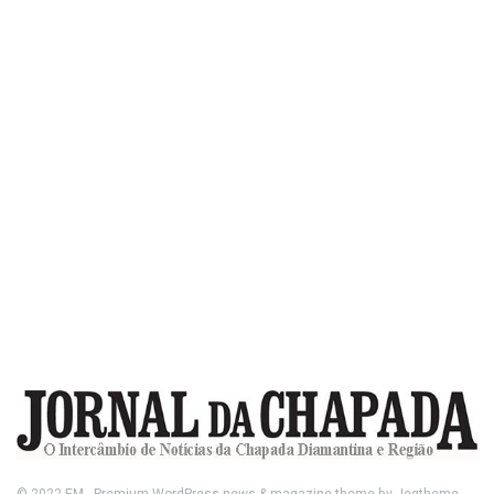
© 2022
FM
- Premium WordPress news & magazine theme by
Jegtheme
.