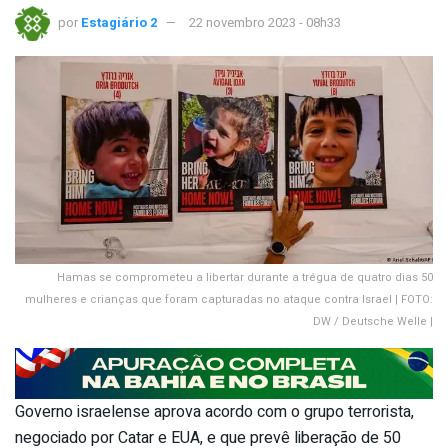
por
Estagiário 2
22 novembro 2023 - 08h33
Hamas se comprometeu a libertar durante a trégua de quatro dias 50
mulheres e crianças que foram capturadas no ataque contra Israel | FOTO:
DW / Deutsche Welle |
Governo israelense aprova acordo com o grupo terrorista,
negociado por Catar e EUA, e que prevê liberação de 50