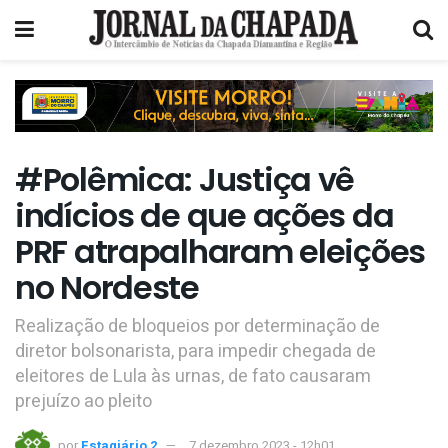
#Polêmica: Justiça vê
indícios de que ações da
PRF atrapalharam eleições
no Nordeste
Realização de bloqueios por determinação de
diretor bolsonarista, para impedir chegada de
eleitores de Lula às urnas, de fato causaram
prejuízo ao pleito
por
Estagiário 2
7 dezembro 2023 - 12h01