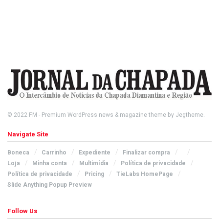
© 2022
FM
- Premium WordPress news & magazine theme by
Jegtheme
.
Navigate Site
Boneca
Carrinho
Expediente
Finalizar compra
Loja
Minha conta
Multimídia
Política de privacidade
Política de privacidade
Pricing
TieLabs HomePage
Slide Anything Popup Preview
Follow Us