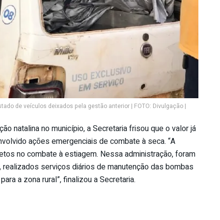
ado de veículos deixados pela gestão anterior | FOTO: Divulgação |
natalina no município, a Secretaria frisou que o valor já
envolvido ações emergenciais de combate à seca. “A
iretos no combate à estiagem. Nessa administração, foram
 realizados serviços diários de manutenção das bombas
ara a zona rural”, finalizou a Secretaria.