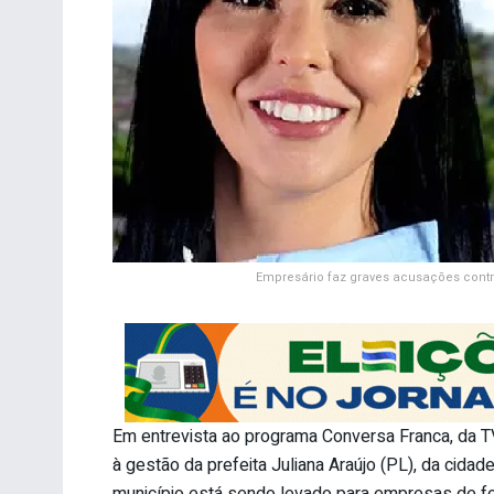
Empresário faz graves acusações contr
Em entrevista ao programa Conversa Franca, da T
à gestão da prefeita Juliana Araújo (PL), da cida
município está sendo levado para empresas de for