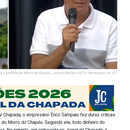
a a prefeita de Morro do Chapéu, Juliana Araújo | FOTO: Montagem do JC |
V Chapada, o empresário Érico Sampaio fez duras críticas
de do Morro do Chapéu. Segundo ele, todo dinheiro do
a. No entanto, em entrevista ao Jornal da Chapada, a