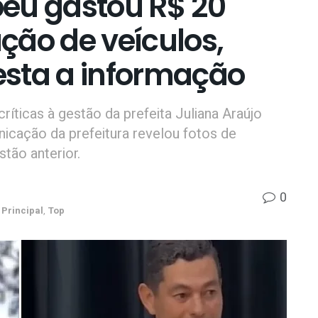
éu gastou R$ 20
ção de veículos,
sta a informação
íticas à gestão da prefeita Juliana Araújo
nicação da prefeitura revelou fotos de
tão anterior.
0
Principal
,
Top