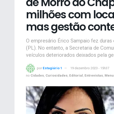
de Morro do Chap
milhões com loca
mas gestão conte
O empresário Érico Sampaio fez duras cr
(PL). No entanto, a Secretaria de Comu
veículos deteriorados deixados pela ges
por
Estagiário 1
19 dezembro 2023 - 15h37
no
Cidades
,
Curiosidades
,
Editorial
,
Entrevistas
,
Menu 