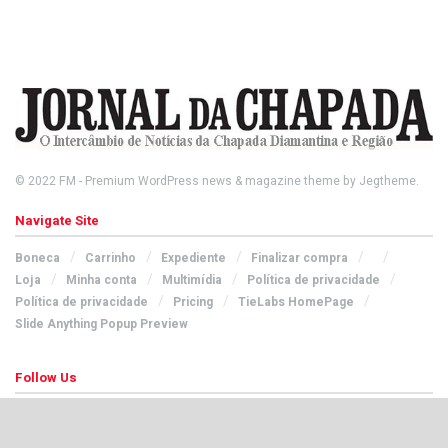
© 2022
FM
- Premium WordPress news & magazine theme by
Jegtheme
.
Navigate Site
Boneca
Carrinho
Expediente
Finalizar compra
Loja
Minha conta
Multimídia
Política de privacidade
Política de privacidade
Pricing
TieLabs HomePage
Slide Anything Popup Preview
Follow Us