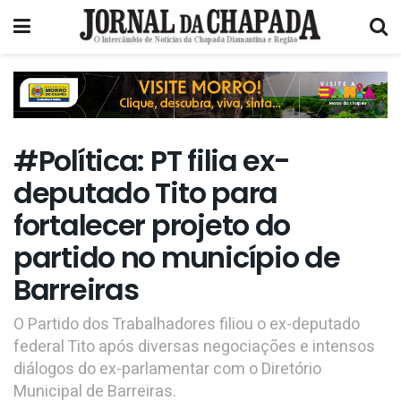
#Política: PT filia ex-
deputado Tito para
fortalecer projeto do
partido no município de
Barreiras
O Partido dos Trabalhadores filiou o ex-deputado
federal Tito após diversas negociações e intensos
diálogos do ex-parlamentar com o Diretório
Municipal de Barreiras.