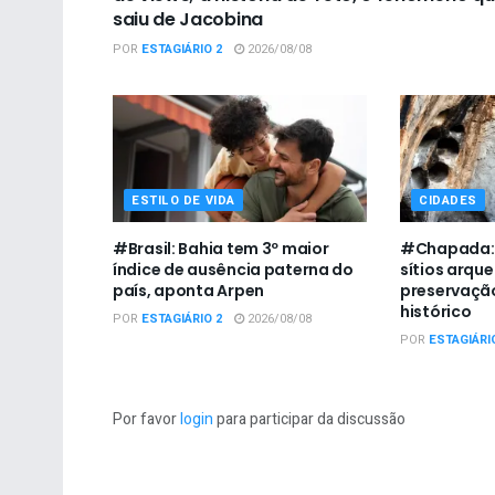
saiu de Jacobina
POR
ESTAGIÁRIO 2
2026/08/08
ESTILO DE VIDA
CIDADES
#Brasil: Bahia tem 3º maior
#Chapada: I
índice de ausência paterna do
sítios arqu
país, aponta Arpen
preservaçã
histórico
POR
ESTAGIÁRIO 2
2026/08/08
POR
ESTAGIÁRI
Por favor
login
para participar da discussão