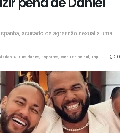
zir pena de Daniel
Espanha, acusado de agressão sexual a uma
0
idades
,
Curiosidades
,
Esportes
,
Menu Principal
,
Top