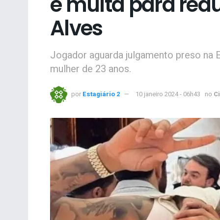
e multa para redu
Alves
Jogador aguarda julgamento preso na 
mulher de 23 anos.
por
Estagiário 2
10 janeiro 2024 - 06h43
no
C