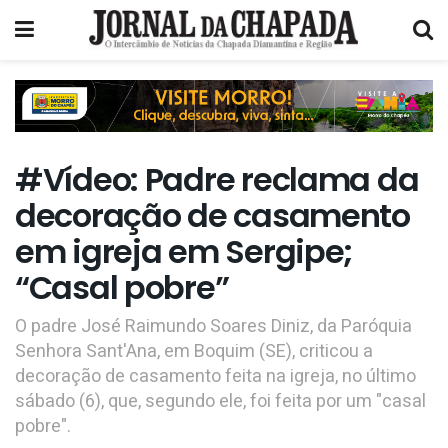
#Vídeo: Padre reclama da
decoração de casamento
em igreja em Sergipe;
“Casal pobre”
O padre José Raimundo Soares Diniz, da Paróquia
Senhora Sant'Ana, em Boquim (SE), criticou a
decoração de casamento feita na igreja, no último
sábado (6), que, segundo ele, foi feita por um "casal
pobre".