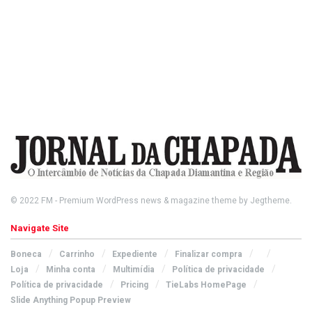
© 2022
FM
- Premium WordPress news & magazine theme by
Jegtheme
.
Navigate Site
Boneca
Carrinho
Expediente
Finalizar compra
Loja
Minha conta
Multimídia
Política de privacidade
Política de privacidade
Pricing
TieLabs HomePage
Slide Anything Popup Preview