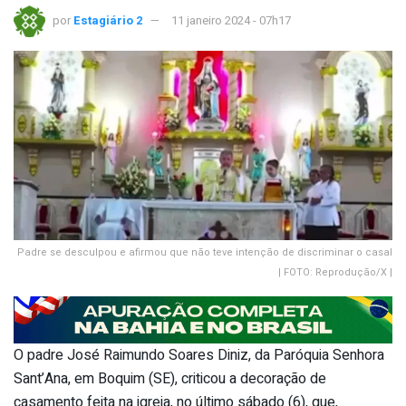
por
Estagiário 2
11 janeiro 2024 - 07h17
Padre se desculpou e afirmou que não teve intenção de discriminar o casal
| FOTO: Reprodução/X |
O padre José Raimundo Soares Diniz, da Paróquia Senhora
Sant’Ana, em Boquim (SE), criticou a decoração de
casamento feita na igreja, no último sábado (6), que,