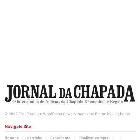
© 2022
FM
- Premium WordPress news & magazine theme by
Jegtheme
.
Navigate Site
Boneca
Carrinho
Expediente
Finalizar compra