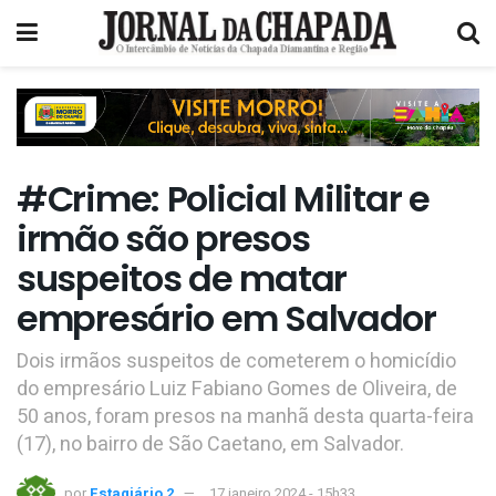
#Crime: Policial Militar e
irmão são presos
suspeitos de matar
empresário em Salvador
Dois irmãos suspeitos de cometerem o homicídio
do empresário Luiz Fabiano Gomes de Oliveira, de
50 anos, foram presos na manhã desta quarta-feira
(17), no bairro de São Caetano, em Salvador.
por
Estagiário 2
17 janeiro 2024 - 15h33