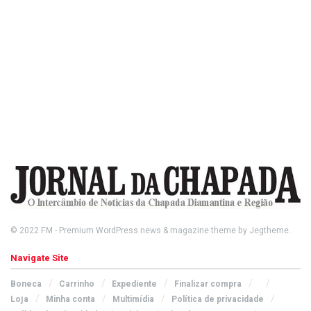
© 2022
FM
- Premium WordPress news & magazine theme by
Jegtheme
.
Navigate Site
Boneca
Carrinho
Expediente
Finalizar compra
Loja
Minha conta
Multimídia
Política de privacidade