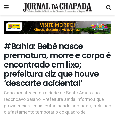
#Bahia: Bebê nasce
prematuro, morre e corpo é
encontrado em lixo;
prefeitura diz que houve
‘descarte acidental’
Caso aconteceu na cidade de Santo Amaro, no
recôncavo baiano. Prefeitura ainda informou que
providências legais estão sendo adotadas, incluindo
o afastamento temporário do quadro de