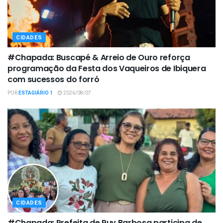
CIDADES
#Chapada: Buscapé & Arreio de Ouro reforça
programação da Festa dos Vaqueiros de Ibiquera
com sucessos do forró
POR
ESTAGIÁRIO 1
2026/08/07
CIDADES
#Chapada: Prefeita de Ruy Barbosa participa de