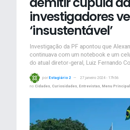
demitir cúpula da
investigadores 
‘insustentável’
Investigação da PF apontou que Alexan
continuava com um notebook e um celul
do atual diretor-geral, Luiz Fernando Co
por
Estagiário 2
27 janeiro 2024 - 17h56
no
Cidades
,
Curiosidades
,
Entrevistas
,
Menu Principa