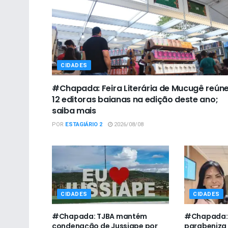
CIDADES
#Chapada: Feira Literária de Mucugê reún
12 editoras baianas na edição deste ano;
saiba mais
POR
ESTAGIÁRIO 2
2026/08/08
CIDADES
CIDADES
#Chapada: TJBA mantém
#Chapada:
condenação de Jussiape por
parabeniza