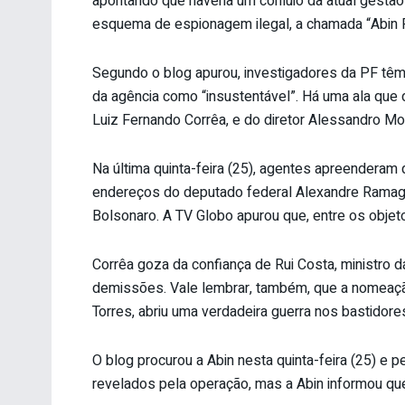
apontando que haveria um conluio da atual gestão
esquema de espionagem ilegal, a chamada “Abin P
Segundo o blog apurou, investigadores da PF têm
da agência como “insustentável”. Há uma ala que d
Luiz Fernando Corrêa, e do diretor Alessandro Mor
Na última quinta-feira (25), agentes apreenderam
endereços do deputado federal Alexandre Ramage
Bolsonaro. A TV Globo apurou que, entre os objet
Corrêa goza da confiança de Rui Costa, ministro d
demissões. Vale lembrar, também, que a nomeaçã
Torres, abriu uma verdadeira guerra nos bastidore
O blog procurou a Abin nesta quinta-feira (25) e 
revelados pela operação, mas a Abin informou que