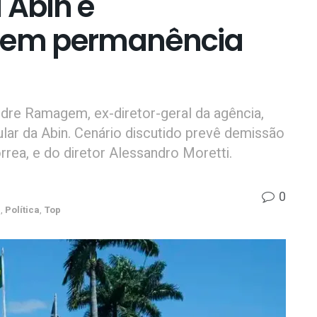
 Abin e
veem permanência
dre Ramagem, ex-diretor-geral da agência,
ar da Abin. Cenário discutido prevê demissão
rrea, e do diretor Alessandro Moretti.
0
l
,
Política
,
Top