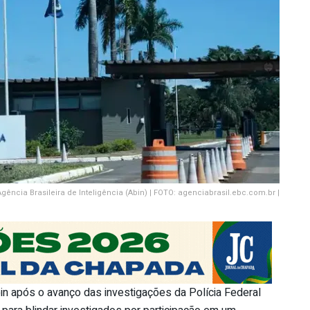
gência Brasileira de Inteligência (Abin) | FOTO: agenciabrasil.ebc.com.br |
in após o avanço das investigações da Polícia Federal