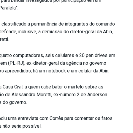
 para blindar investigados por participação em um
aralela”.
 classificado a permanência de integrantes do comando
efende, inclusive, a demissão do diretor-geral da Abin,
etti.
 quatro computadores, seis celulares e 20 pen drives em
m (PL-RJ), ex-diretor-geral da agência no governo
os apreendidos, há um notebook e um celular da Abin.
a Casa Civil, a quem cabe bater o martelo sobre as
o de Alessandro Moretti, ex-número 2 de Anderson
s do governo.
pediu uma entrevista com Corrêa para comentar os fatos
 não seria possível.