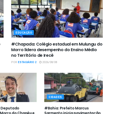
EDUCAÇÃO
e
#Chapada: Colégio estadual em Mulungu do
Morro lidera desempenho do Ensino Médio
no Território de Irecê
POR
ESTAGIÁRIO 2
2026/08/08
CIDADES
 Deputado
#Bahia: Prefeito Marcus
 Morro do Chapéu e
Sarmento inicia pavimentação