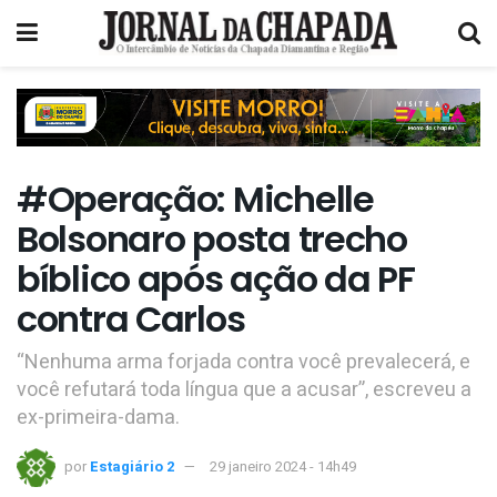
#Operação: Michelle
Bolsonaro posta trecho
bíblico após ação da PF
contra Carlos
“Nenhuma arma forjada contra você prevalecerá, e
você refutará toda língua que a acusar”, escreveu a
ex-primeira-dama.
por
Estagiário 2
29 janeiro 2024 - 14h49