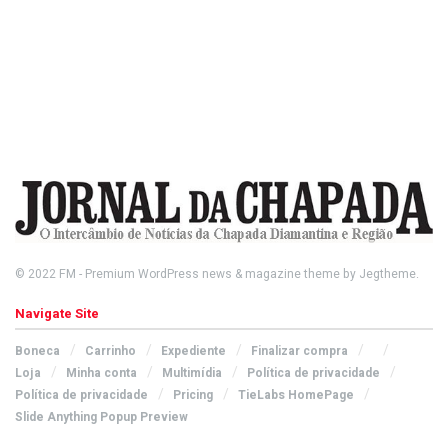
© 2022
FM
- Premium WordPress news & magazine theme by
Jegtheme
.
Navigate Site
Boneca
Carrinho
Expediente
Finalizar compra
Loja
Minha conta
Multimídia
Política de privacidade
Política de privacidade
Pricing
TieLabs HomePage
Slide Anything Popup Preview