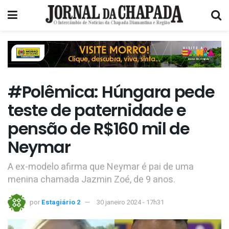
#Polêmica: Húngara pede
teste de paternidade e
pensão de R$160 mil de
Neymar
A ex-modelo afirma que Neymar é pai de uma
menina chamada Jazmin Zoé, de 9 anos.
por
Estagiário 2
30 janeiro 2024 - 17h31