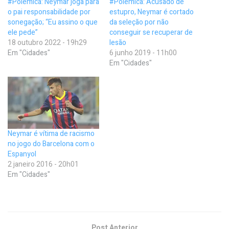
#Polêmica: Neymar joga para
#Polêmica: Acusado de
o pai responsabilidade por
estupro, Neymar é cortado
sonegação; “Eu assino o que
da seleção por não
ele pede”
conseguir se recuperar de
18 outubro 2022 - 19h29
lesão
Em "Cidades"
6 junho 2019 - 11h00
Em "Cidades"
Neymar é vítima de racismo
no jogo do Barcelona com o
Espanyol
2 janeiro 2016 - 20h01
Em "Cidades"
Post Anterior