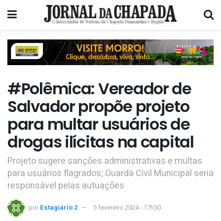
#Polêmica: Vereador de
Salvador propõe projeto
para multar usuários de
drogas ilícitas na capital
Projeto sugere sanções administrativas e multas
para usuários flagrados; Guarda Civil Municipal seria
responsável pelas autuações
por
Estagiário 2
5 fevereiro 2024 - 17h50