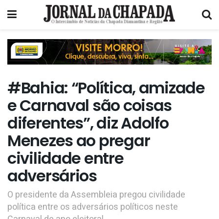
#Bahia: “Política, amizade
e Carnaval são coisas
diferentes”, diz Adolfo
Menezes ao pregar
civilidade entre
adversários
O presidente da Assembleia pregou civilidade
política entre os adversários políticos neste