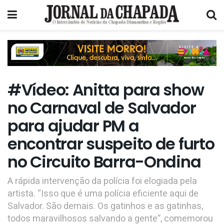
#Vídeo: Anitta para show
no Carnaval de Salvador
para ajudar PM a
encontrar suspeito de furto
no Circuito Barra-Ondina
A rápida intervenção da polícia foi elogiada pela
artista. “Isso que é uma polícia eficiente aqui de
Salvador. São demais. Os gatinhos e as gatinhas,
todos maravilhosos salvando a gente”, comemorou