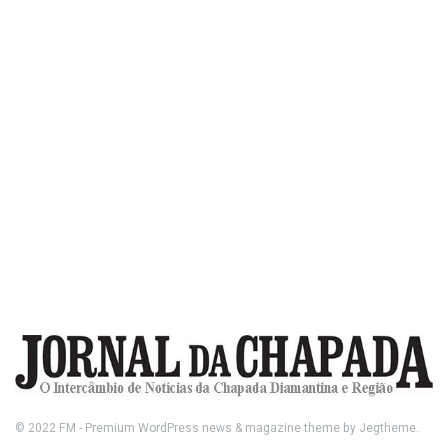
© 2022
FM
- Premium WordPress news & magazine theme by
Jegtheme
.