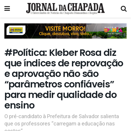
#Política: Kleber Rosa diz
que índices de reprovação
e aprovação não são
“parâmetros confiáveis”
para medir qualidade do
ensino
O pré-candidato à Prefeitura de Salvador salienta
que os professores “carregam a educação nas