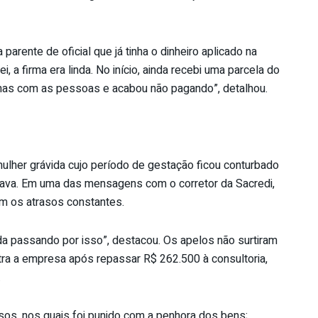
 parente de oficial que já tinha o dinheiro aplicado na
i, a firma era linda. No início, ainda recebi uma parcela do
ormas com as pessoas e acabou não pagando”, detalhou.
lher grávida cujo período de gestação ficou conturbado
cava. Em uma das mensagens com o corretor da Sacredi,
om os atrasos constantes.
da passando por isso”, destacou. Os apelos não surtiram
ntra a empresa após repassar R$ 262.500 à consultoria,
.
os, nos quais foi punido com a penhora dos bens;