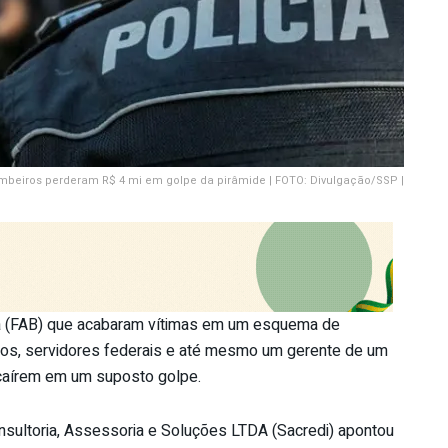
mbeiros perderam R$ 4 mi em golpe da pirâmide | FOTO: Divulgação/SSP |
ira (FAB) que acabaram vítimas em um esquema de
ários, servidores federais e até mesmo um gerente de um
 caírem em um suposto golpe.
nsultoria, Assessoria e Soluções LTDA (Sacredi) apontou