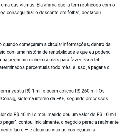
 uma das vítimas. Ela afirma que já tem restrições com o
s consegui tirar o desconto em folha”, destacou.
o quando começaram a circular informações, dentro da
eio com uma história de rentabilidade e que eu poderia
ueria pegar um dinheiro a mais para fazer essa tal
eterminados percentuais todo mês, e isso já pagaria o
em investiu R$ 1 mil e quem aplicou R$ 260 mil. Os
AerConsig, sistema interno da FAB, segundo processos.
alor de R$ 40 mil e meu marido deu um valor de R$ 10 mil.
 pagar”, contou. Inicialmente, o negócio parecia realmente
almente lucro — e algumas vítimas começaram a