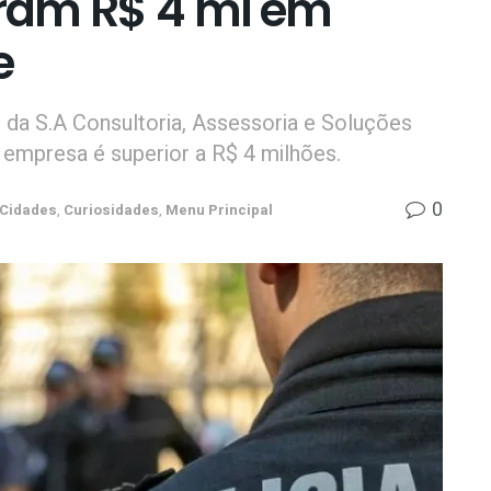
ram R$ 4 mi em
e
 da S.A Consultoria, Assessoria e Soluções
 empresa é superior a R$ 4 milhões.
0
Cidades
,
Curiosidades
,
Menu Principal