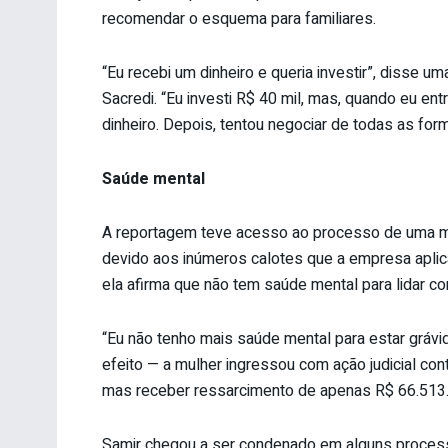
recomendar o esquema para familiares.
“Eu recebi um dinheiro e queria investir”, disse uma
Sacredi. “Eu investi R$ 40 mil, mas, quando eu entre
dinheiro. Depois, tentou negociar de todas as f
Saúde mental
A reportagem teve acesso ao processo de uma mu
devido aos inúmeros calotes que a empresa apli
ela afirma que não tem saúde mental para lidar c
“Eu não tenho mais saúde mental para estar grávi
efeito — a mulher ingressou com ação judicial co
mas receber ressarcimento de apenas R$ 66.513
Samir chegou a ser condenado em alguns process