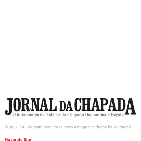
© 2022
FM
- Premium WordPress news & magazine theme by
Jegtheme
.
Navigate Site