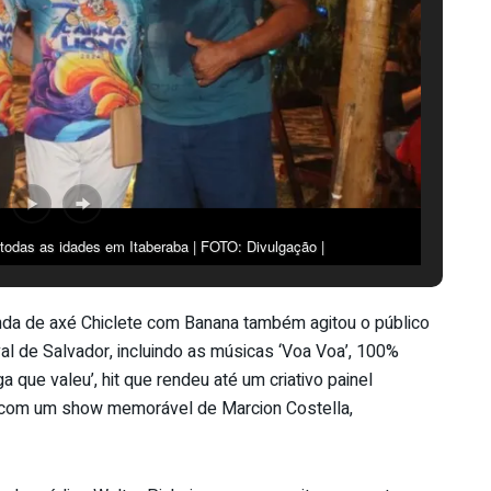
 todas as idades em Itaberaba | FOTO: Divulgação |
nda de axé Chiclete com Banana também agitou o público
 de Salvador, incluindo as músicas ‘Voa Voa’, 100%
a que valeu’, hit que rendeu até um criativo painel
u com um show memorável de Marcion Costella,