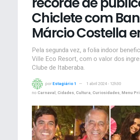
recorde de públi
Chiclete com Ban
Márcio Costella 
Pela segunda vez, a folia indoor benefi
Ville Eco Resort, com o valor dos ingr
Clube de Itaberaba.
por
Estagiário 1
1 abril 2024 - 12h30
no
Carnaval
,
Cidades
,
Cultura
,
Curiosidades
,
Menu Pri