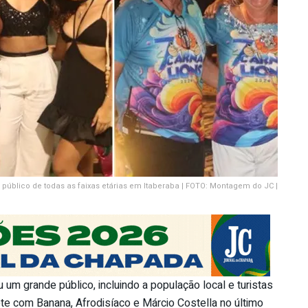
i público de todas as faixas etárias em Itaberaba | FOTO: Montagem do JC |
 um grande público, incluindo a população local e turistas
te com Banana, Afrodisíaco e Márcio Costella no último