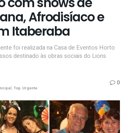
co com shows de
ana, Afrodisíaco e
em Itaberaba
cente foi realizada na Casa de Eventos Horto
essos destinado às obras sociais do Lions
0
ncipal
,
Top
,
Urgente