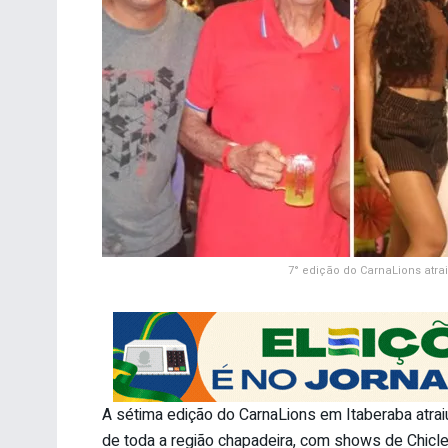
7° edição do CarnaLions atra
A sétima edição do CarnaLions em Itaberaba atraiu
de toda a região chapadeira, com shows de Chicle