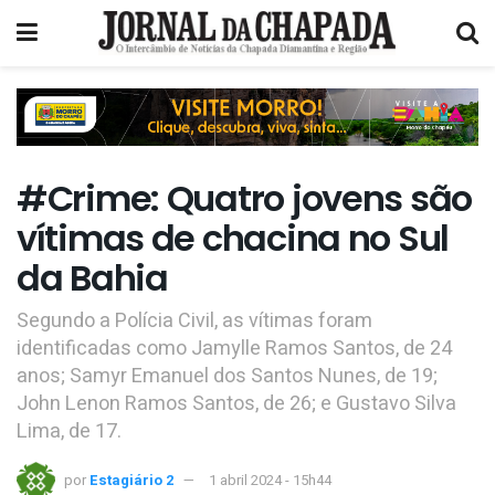
#Crime: Quatro jovens são
vítimas de chacina no Sul
da Bahia
Segundo a Polícia Civil, as vítimas foram
identificadas como Jamylle Ramos Santos, de 24
anos; Samyr Emanuel dos Santos Nunes, de 19;
John Lenon Ramos Santos, de 26; e Gustavo Silva
Lima, de 17.
por
Estagiário 2
1 abril 2024 - 15h44