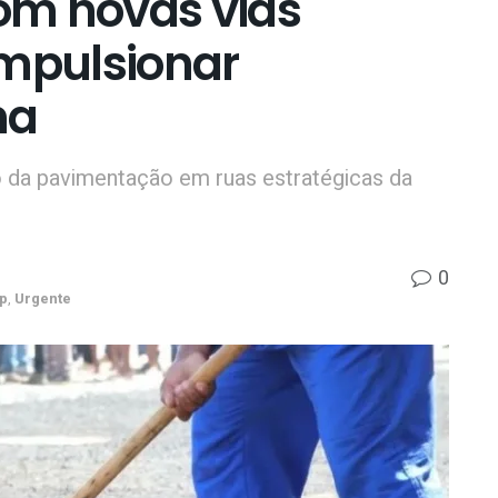
om novas vias
impulsionar
na
o da pavimentação em ruas estratégicas da
0
p
,
Urgente