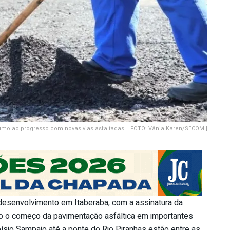
mo ao progresso com novas vias asfaltadas! | FOTO: Vânia Karen/SECOM |
 desenvolvimento em Itaberaba, com a assinatura da
do o começo da pavimentação asfáltica em importantes
oísio Sampaio até a ponte do Rio Piranhas estão entre as