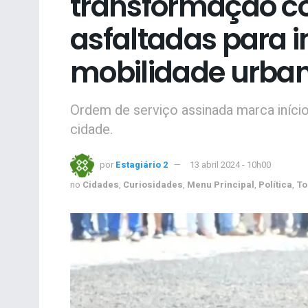
transformação c
asfaltadas para 
mobilidade urba
Ordem de serviço assinada marca iníci
cidade.
por
Estagiário 2
13 abril 2024 - 10h00
no
Cidades
,
Curiosidades
,
Menu Principal
,
Política
,
To