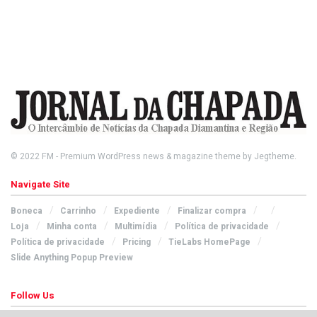
© 2022
FM
- Premium WordPress news & magazine theme by
Jegtheme
.
Navigate Site
Boneca
Carrinho
Expediente
Finalizar compra
Loja
Minha conta
Multimídia
Política de privacidade
Política de privacidade
Pricing
TieLabs HomePage
Slide Anything Popup Preview
Follow Us