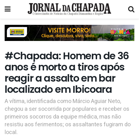
#Chapada: Homem de 36
anos é morto a tiros após
reagir a assalto em bar
localizado em Ibicoara
A vítima, identificada como Márcio Aguiar Neto,
chegou a ser socorrida por populares e receber os
primeiros socorros da equipe médica, mas não
resistiu aos ferimentos; os assaltantes fugiram do
local.