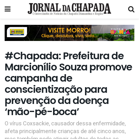
#Chapada: Prefeitura de
Marcionílio Souza promove
campanha de
conscientização para
prevenção da doença
‘mão-pé-boca’
O vírus Coxsackie, causador dessa enfermidade,
afeta principalmente crianças de até cinco anos,