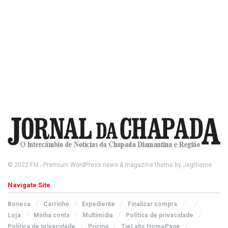
© 2022
FM
- Premium WordPress news & magazine theme by
Jegtheme
.
Navigate Site
Boneca
Carrinho
Expediente
Finalizar compra
Loja
Minha conta
Multimídia
Política de privacidade
Política de privacidade
Pricing
TieLabs HomePage