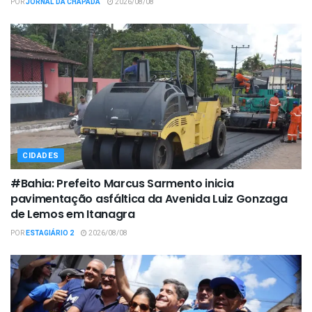
POR
JORNAL DA CHAPADA
2026/08/08
CIDADES
#Bahia: Prefeito Marcus Sarmento inicia
pavimentação asfáltica da Avenida Luiz Gonzaga
de Lemos em Itanagra
POR
ESTAGIÁRIO 2
2026/08/08