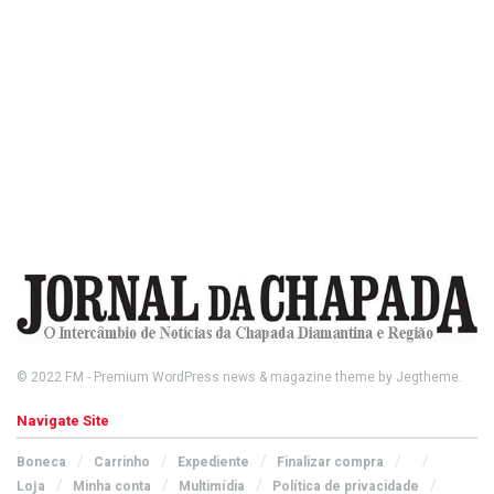
© 2022
FM
- Premium WordPress news & magazine theme by
Jegtheme
.
Navigate Site
Boneca
Carrinho
Expediente
Finalizar compra
Loja
Minha conta
Multimídia
Política de privacidade