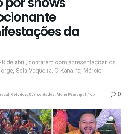
o por shows
ocionante
ifestações da
 28 de abril, contaram com apresentações de
Jorge, Sela Vaqueira, O Kanalha, Márcio
0
naval
,
Cidades
,
Curiosidades
,
Menu Principal
,
Top