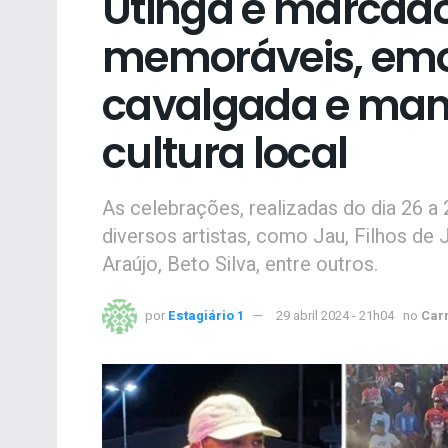
Utinga é marcad
memoráveis, em
cavalgada e man
cultura local
As celebrações, realizadas do dia 26 a
diversos artistas, como Jau, Filhos de 
Araújo, Beto Silva, entre outros.
por
Estagiário 1
29 abril 2024 - 21h04
no
Car