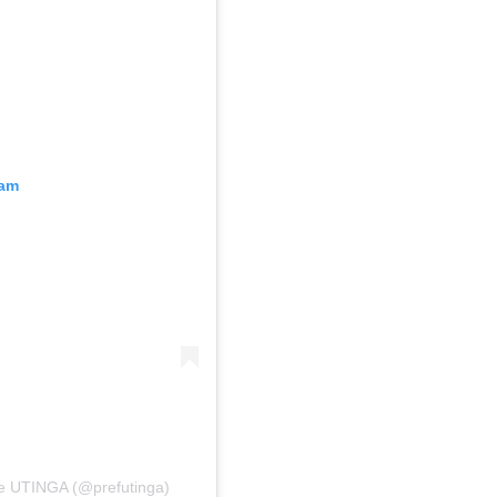
ram
de UTINGA (@prefutinga)