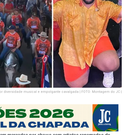
por diversidade musical e empolgante cavalgada | FOTO: Montagem do JC |