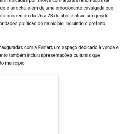
foram marcadas por shows com artistas renomados de
ode e arrocha, além de uma emocionante cavalgada que
to ocorreu do dia 26 a 28 de abril e atraiu um grande
dades políticas do município, incluindo o prefeito
 inauguradas com a Feir’art, um espaço dedicado à venda e
ento também incluiu apresentações culturais que
do município.