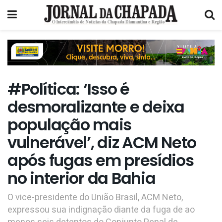
#Política: ‘Isso é
desmoralizante e deixa
população mais
vulnerável’, diz ACM Neto
após fugas em presídios
no interior da Bahia
O vice-presidente do União Brasil, ACM Neto,
expressou sua indignação diante da fuga de ao