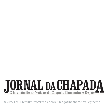
© 2022
FM
- Premium WordPress news & magazine theme by
Jegtheme
.