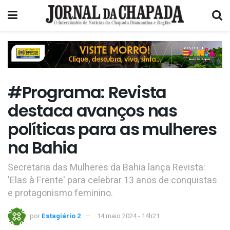
#Programa: Revista
destaca avanços nas
políticas para as mulheres
na Bahia
Secretaria das Mulheres da Bahia lança Revista:
'Elas à Frente' para celebrar 13 anos de conquistas
e protagonismo feminino.
por
Estagiário 2
14 maio 2024 - 14h21