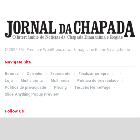
© 2022
FM
- Premium WordPress news & magazine theme by
Jegtheme
.
Navigate Site
Boneca
Carrinho
Expediente
Finalizar compra
Loja
Minha conta
Multimídia
Política de privacidade
Política de privacidade
Pricing
TieLabs HomePage
Slide Anything Popup Preview
Follow Us