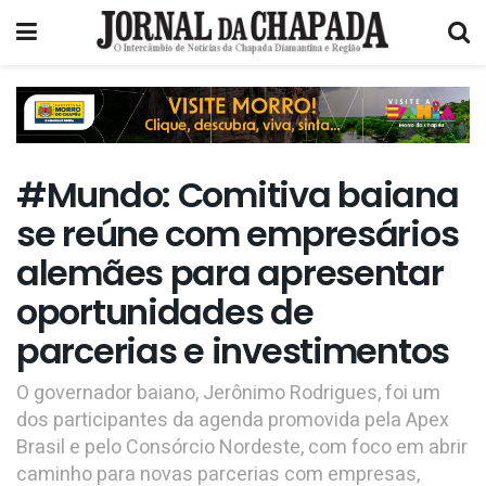
#Mundo: Comitiva baiana
se reúne com empresários
alemães para apresentar
oportunidades de
parcerias e investimentos
O governador baiano, Jerônimo Rodrigues, foi um
dos participantes da agenda promovida pela Apex
Brasil e pelo Consórcio Nordeste, com foco em abrir
caminho para novas parcerias com empresas,