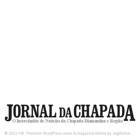
© 2022
FM
- Premium WordPress news & magazine theme by
Jegtheme
.