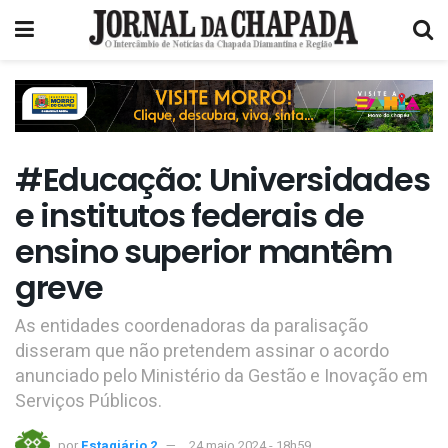
#Educação: Universidades
e institutos federais de
ensino superior mantêm
greve
As entidades coordenadoras da paralisação
disseram que não pretendem assinar o acordo
anunciado pelo Ministério da Gestão e Inovação em
Serviços Públicos.
por
Estagiário 2
24 maio 2024 - 18h59