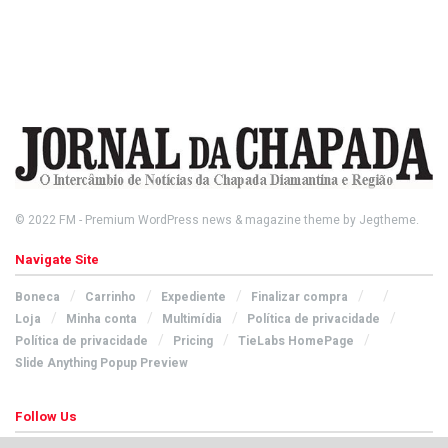
© 2022
FM
- Premium WordPress news & magazine theme by
Jegtheme
.
Navigate Site
Boneca
Carrinho
Expediente
Finalizar compra
Loja
Minha conta
Multimídia
Política de privacidade
Política de privacidade
Pricing
TieLabs HomePage
Slide Anything Popup Preview
Follow Us