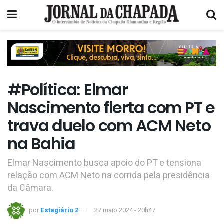
#Política: Elmar
Nascimento flerta com PT e
trava duelo com ACM Neto
na Bahia
Elmar Nascimento busca apoio do PT e tensiona
relação com ACM Neto na corrida pela presidência
da Câmara.
por
Estagiário 2
27 maio 2024 - 20h47