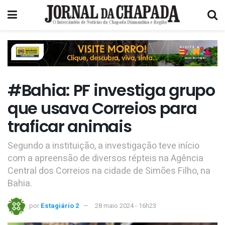
#Bahia: PF investiga grupo
que usava Correios para
traficar animais
Segundo a instituição, a investigação teve início
com a apreensão de diversos répteis na Agência
Central dos Correios na cidade de Simões Filho, na
Bahia.
por
Estagiário 2
28 maio 2024 - 16h23