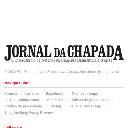
© 2022
FM
- Premium WordPress news & magazine theme by
Jegtheme
.
Navigate Site
Boneca
Carrinho
Expediente
Finalizar compra
Loja
Minha conta
Multimídia
Política de privacidade
Política de privacidade
Pricing
TieLabs HomePage
Slide Anything Popup Preview
Follow Us