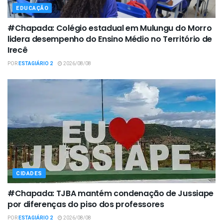
EDUCAÇÃO
#Chapada: Colégio estadual em Mulungu do Morro
lidera desempenho do Ensino Médio no Território de
Irecê
POR
ESTAGIÁRIO 2
2026/08/08
CIDADES
#Chapada: TJBA mantém condenação de Jussiape
por diferenças do piso dos professores
POR
ESTAGIÁRIO 2
2026/08/08