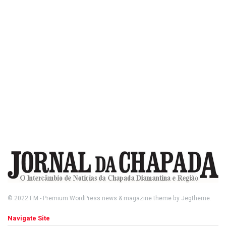
© 2022
FM
- Premium WordPress news & magazine theme by
Jegtheme
.
Navigate Site