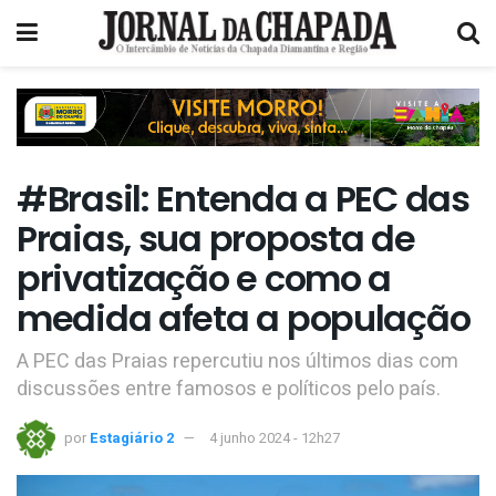
#Brasil: Entenda a PEC das
Praias, sua proposta de
privatização e como a
medida afeta a população
A PEC das Praias repercutiu nos últimos dias com
discussões entre famosos e políticos pelo país.
por
Estagiário 2
4 junho 2024 - 12h27