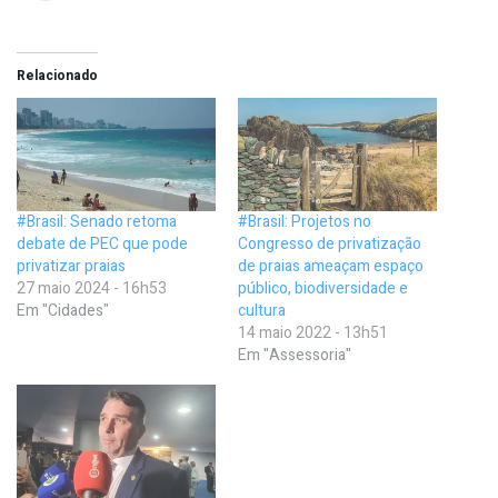
Relacionado
#Brasil: Senado retoma
#Brasil: Projetos no
debate de PEC que pode
Congresso de privatização
privatizar praias
de praias ameaçam espaço
27 maio 2024 - 16h53
público, biodiversidade e
Em "Cidades"
cultura
14 maio 2022 - 13h51
Em "Assessoria"