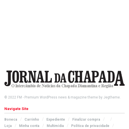
© 2022
FM
- Premium WordPress news & magazine theme by
Jegtheme
.
Navigate Site
Boneca
Carrinho
Expediente
Finalizar compra
Loja
Minha conta
Multimídia
Política de privacidade