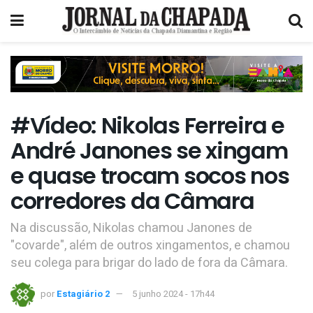
#Vídeo: Nikolas Ferreira e
André Janones se xingam
e quase trocam socos nos
corredores da Câmara
Na discussão, Nikolas chamou Janones de
"covarde", além de outros xingamentos, e chamou
seu colega para brigar do lado de fora da Câmara.
por
Estagiário 2
5 junho 2024 - 17h44