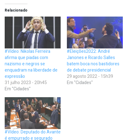
Relacionado
#Vídeo: Nikolas Ferreira
#Eleições2022: André
afirma que piadas com
Janones e Ricardo Salles
nazismo e negros se
batem boca nos bastidores
enquadram na liberdade de
de debate presidencial
expressão
29 agosto 2022 - 15h39
31 julho 2023 - 20h45
Em "Cidades"
Em "Cidades"
#Vídeo: Deputado do Avante
é empurrado e segurado