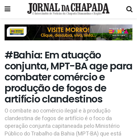
#Bahia: Em atuação
conjunta, MPT-BA age para
combater comércio e
produção de fogos de
artifício clandestinos
O combate ao comércio ilegal e à produção
clandestina de fogos de artifício é o foco da
operação conjunta capitaneada pelo Ministério
Público do Trabalho da Bahia (MPT-BA) que está