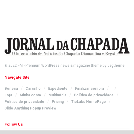
© 2022
FM
- Premium WordPress news & magazine theme by
Jegtheme
.
Navigate Site
Boneca
Carrinho
Expediente
Finalizar compra
Loja
Minha conta
Multimídia
Política de privacidade
Política de privacidade
Pricing
TieLabs HomePage
Slide Anything Popup Preview
Follow Us