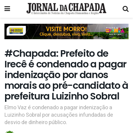
#Chapada: Prefeito de
Irecê é condenado a pagar
indenização por danos
morais ao pré-candidato à
prefeitura Luizinho Sobral
Elmo Vaz é condenado a pagar indenização a
Luizinho Sobral por acusações infundadas de
desvio de dinheiro público.