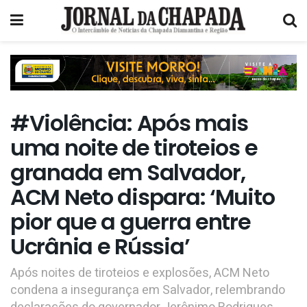
#Violência: Após mais
uma noite de tiroteios e
granada em Salvador,
ACM Neto dispara: ‘Muito
pior que a guerra entre
Ucrânia e Rússia’
Após noites de tiroteios e explosões, ACM Neto
condena a insegurança em Salvador, relembrando