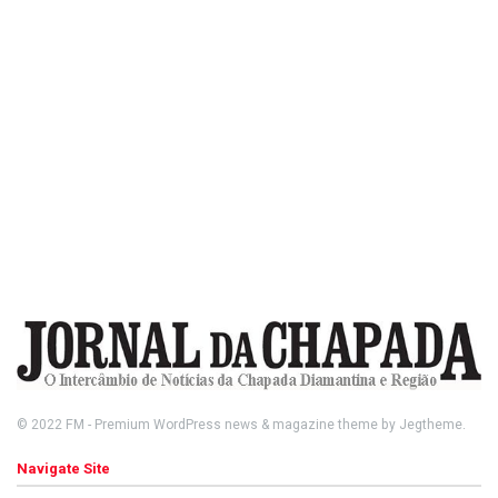
© 2022
FM
- Premium WordPress news & magazine theme by
Jegtheme
.
Navigate Site