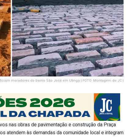
iciam moradores do bairro São José em Utinga | FOTO: Montagem do JC |
ativos nas obras de pavimentação e construção da Praça
lhos atendem às demandas da comunidade local e integram