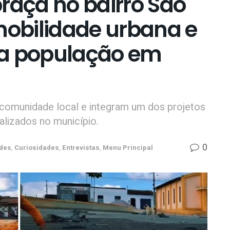
raça no bairro São
obilidade urbana e
da população em
comunidade local e integram um dos projetos
ealizados no município.
0
des
,
Curiosidades
,
Entrevistas
,
Menu Principal