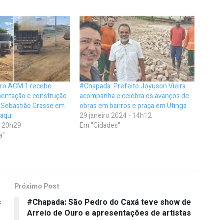
rro ACM 1 recebe
#Chapada: Prefeito Joyuson Vieira
mentação e construção
acompanha e celebra os avanços de
o Sebastião Grasse em
obras em bairros e praça em Utinga
 aqui
29 janeiro 2024 - 14h12
- 20h29
Em "Cidades"
a"
Próximo Post
s
#Chapada: São Pedro do Caxá teve show de
Arreio de Ouro e apresentações de artistas