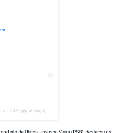
ram
de UTINGA (@prefutinga)
prefeito de Utinga, Joyuson Vieira (PSB), destacou os