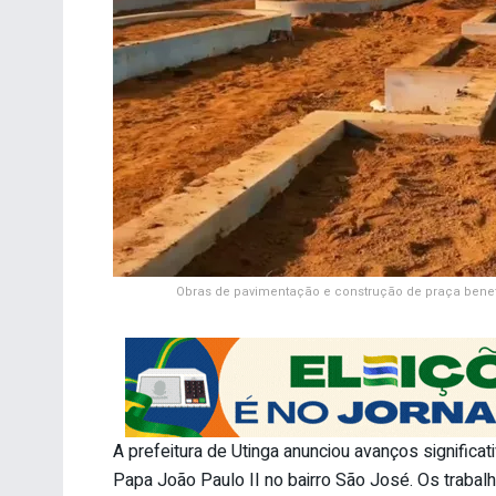
Obras de pavimentação e construção de praça benef
A prefeitura de Utinga anunciou avanços signific
Papa João Paulo II no bairro São José. Os traba