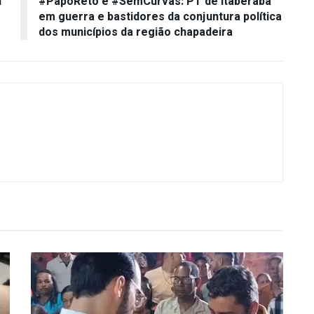
i
#PapoReto e #SemCurvas: PT de Itaberaba
em guerra e bastidores da conjuntura política
dos municípios da região chapadeira