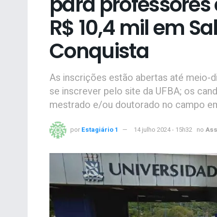
para professores 
R$ 10,4 mil em Sal
Conquista
As inscrições estão abertas até meio-d
se inscrever pelo site da UFBA; os can
mestrado e/ou doutorado no campo em
por
Estagiário 1
14 julho 2024 - 15h32
no
Ass