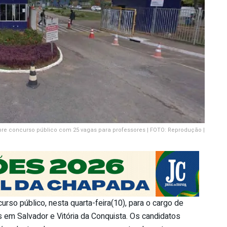
re concurso público com 25 vagas para professores | FOTO: Reprodução |
urso público, nesta quarta-feira(10), para o cargo de
 em Salvador e Vitória da Conquista. Os candidatos