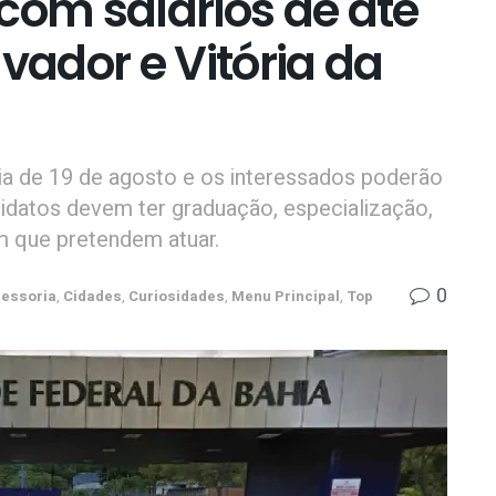
com salários de até
vador e Vitória da
ia de 19 de agosto e os interessados poderão
didatos devem ter graduação, especialização,
 que pretendem atuar.
0
essoria
,
Cidades
,
Curiosidades
,
Menu Principal
,
Top