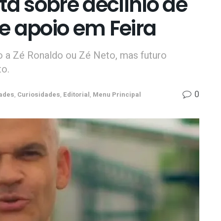
ta sobre declínio de
e apoio em Feira
o a Zé Ronaldo ou Zé Neto, mas futuro
to.
0
ades
,
Curiosidades
,
Editorial
,
Menu Principal