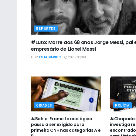
ESPORTES
#Luto: Morre aos 68 anos Jorge Messi, pai 
empresário de Lionel Messi
POR
ESTAGIÁRIO 2
2026/08/08
CIDADES
POLÍCIA
#Bahia: Exame toxicológico
#Chapada: P
passa a ser exigido para
investiga r
primeira CNH nas categorias A e
encontrado
B
cemitério d