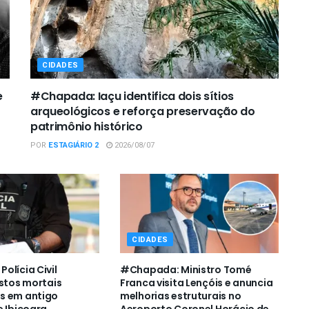
CIDADES
e
#Chapada: Iaçu identifica dois sítios
arqueológicos e reforça preservação do
patrimônio histórico
POR
ESTAGIÁRIO 2
2026/08/07
CIDADES
olícia Civil
#Chapada: Ministro Tomé
estos mortais
Franca visita Lençóis e anuncia
s em antigo
melhorias estruturais no
e Ibicoara
Aeroporto Coronel Horácio de