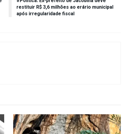
e
#Política: Ex-prefeito de Jacobina deve
restituir R$ 3,6 milhões ao erário municipal
após irregularidade fiscal