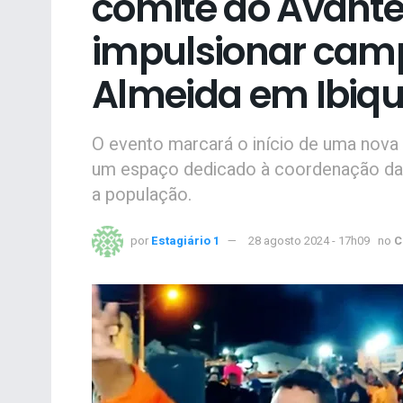
comitê do Avant
impulsionar cam
Almeida em Ibiq
O evento marcará o início de uma nova 
um espaço dedicado à coordenação das
a população.
por
Estagiário 1
28 agosto 2024 - 17h09
no
C