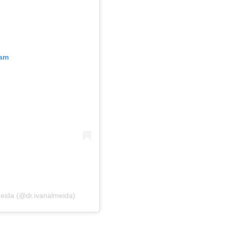
ram
eida (@dr.ivanalmeida)