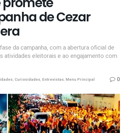
e promete
panha de Cezar
uera
fase da campanha, com a abertura oficial de
 atividades eleitorais e ao engajamento com
0
idades
,
Curiosidades
,
Entrevistas
,
Menu Principal