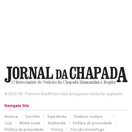
© 2022
FM
- Premium WordPress news & magazine theme by
Jegtheme
.
Navigate Site
Boneca
Carrinho
Expediente
Finalizar compra
Loja
Minha conta
Multimídia
Política de privacidade
Política de privacidade
Pricing
TieLabs HomePage