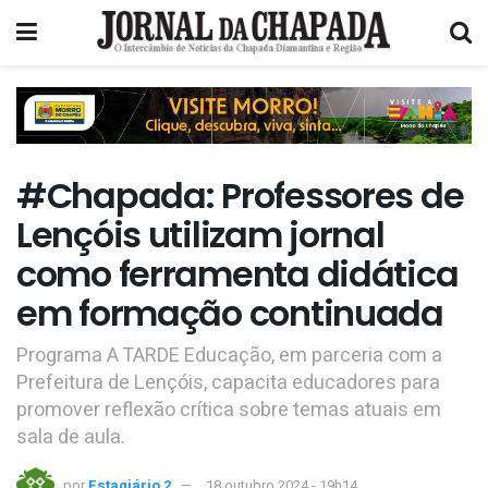
#Chapada: Professores de
Lençóis utilizam jornal
como ferramenta didática
em formação continuada
Programa A TARDE Educação, em parceria com a
Prefeitura de Lençóis, capacita educadores para
promover reflexão crítica sobre temas atuais em
sala de aula.
por
Estagiário 2
18 outubro 2024 - 19h14