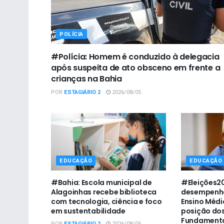
POLÍCIA
#Polícia: Homem é conduzido à delegacia
após suspeita de ato obsceno em frente a
crianças na Bahia
POR
ESTAGIÁRIO 2
2026/08/05
EDUCAÇÃO
EDUCAÇÃO
#Bahia: Escola municipal de
#Eleições20
Alagoinhas recebe biblioteca
desempenho
com tecnologia, ciência e foco
Ensino Médio
em sustentabilidade
posição dos
Fundamenta
POR
ESTAGIÁRIO 2
2026/08/05