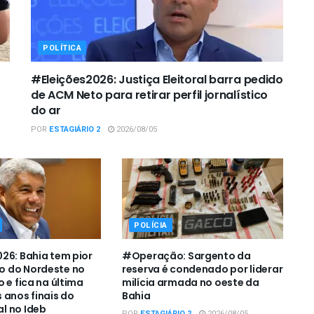
POLÍTICA
#Eleições2026: Justiça Eleitoral barra pedido
de ACM Neto para retirar perfil jornalístico
do ar
POR
ESTAGIÁRIO 2
2026/08/05
POLÍCIA
26: Bahia tem pior
#Operação: Sargento da
 do Nordeste no
reserva é condenado por liderar
 e fica na última
milícia armada no oeste da
 anos finais do
Bahia
l no Ideb
POR
ESTAGIÁRIO 2
2026/08/05