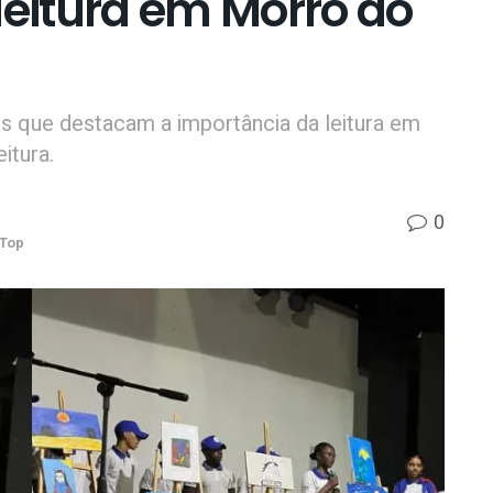
leitura em Morro do
s que destacam a importância da leitura em
itura.
0
Top