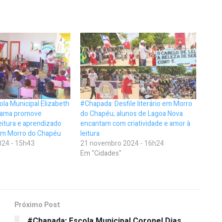
la Municipal Elizabeth
#Chapada: Desfile literário em Morro
Gama promove
do Chapéu; alunos de Lagoa Nova
leitura e aprendizado
encantam com criatividade e amor à
 em Morro do Chapéu
leitura
24 - 15h43
21 novembro 2024 - 16h24
Em "Cidades"
Próximo Post
#Chapada: Escola Municipal Coronel Dias