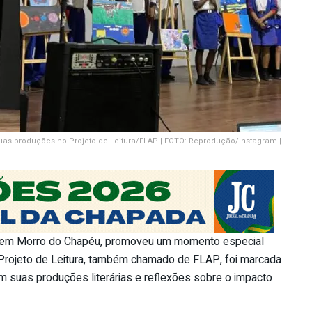
as produções no Projeto de Leitura/FLAP | FOTO: Reprodução/Instagram |
a em Morro do Chapéu, promoveu um momento especial
do Projeto de Leitura, também chamado de FLAP, foi marcada
m suas produções literárias e reflexões sobre o impacto