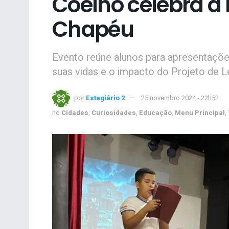
Coelho celebra a 
Chapéu
Evento reúne alunos para apresentaçõe
suas vidas e o impacto do Projeto de Le
por
Estagiário 2
25 novembro 2024 - 22h52
no
Cidades
,
Curiosidades
,
Educação
,
Menu Principal
,